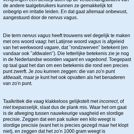
de andere taalgebruikers kunnen ze gemakkelijk tot
onbegrip en irritatie leiden. En dat gaat allemaal onbewust,
aangestuurd door de nervus vagus.
Die term
nervus vagus
heeft trouwens wel degelijk te maken
met ons woord
vaag
: het Latijnse woord
vagus
is afgeleid
van het werkwoord
vagare
, dat "rondzwerven" betekent (en
vandaar ook "afdwalen"). Die letterlijke betekenis zie je nog
in de Nederlandse woorden
vagant
en
vagebond
. Toegepast
op taal gaat het dan om een betekenis die rond een precies
punt zwerft. Je zou kunnen zeggen: die van zo'n punt
afdwaalt, maar je kunt het ook opvatten als het benaderen
van zo'n punt.
Taalkritiek die
vaag
klakkeloos gelijkstelt met
incorrect
, of
niet toepasselijk
, slaat dus de plank mis. Waar het om gaat
is de afweging tussen nauwkeurige vaagheid en slordige
precisie. Zeggen dat een pak suiker een kilo weegt is
slordige precisie (want het is precies gezegd maar het klopt
niet), en zeggen dat het zo'n 1000 gram weegt is