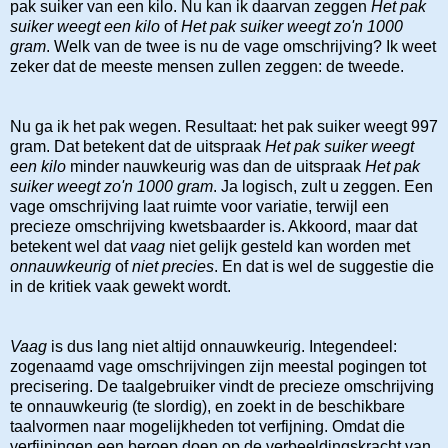
pak suiker van een kilo. Nu kan ik daarvan zeggen
Het pak
suiker weegt een kilo
of
Het pak suiker weegt zo'n 1000
gram
. Welk van de twee is nu de vage omschrijving? Ik weet
zeker dat de meeste mensen zullen zeggen: de tweede.
Nu ga ik het pak wegen. Resultaat: het pak suiker weegt 997
gram. Dat betekent dat de uitspraak
Het pak suiker weegt
een kilo
minder nauwkeurig was dan de uitspraak
Het pak
suiker weegt zo'n 1000 gram
. Ja logisch, zult u zeggen. Een
vage omschrijving laat ruimte voor variatie, terwijl een
precieze omschrijving kwetsbaarder is. Akkoord, maar dat
betekent wel dat
vaag
niet gelijk gesteld kan worden met
onnauwkeurig
of
niet precies
. En dat is wel de suggestie die
in de kritiek vaak gewekt wordt.
Vaag
is dus lang niet altijd onnauwkeurig. Integendeel:
zogenaamd vage omschrijvingen zijn meestal pogingen tot
precisering. De taalgebruiker vindt de precieze omschrijving
te onnauwkeurig (te slordig), en zoekt in de beschikbare
taalvormen naar mogelijkheden tot verfijning. Omdat die
verfijningen een beroep doen op de verbeeldingskracht van