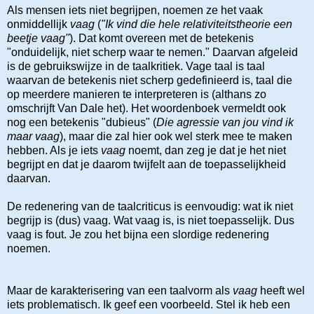
Als mensen iets niet begrijpen, noemen ze het vaak
onmiddellijk
vaag
(
"Ik vind die hele relativiteitstheorie een
beetje vaag"
). Dat komt overeen met de betekenis
"onduidelijk, niet scherp waar te nemen." Daarvan afgeleid
is de gebruikswijze in de taalkritiek. Vage taal is taal
waarvan de betekenis niet scherp gedefinieerd is, taal die
op meerdere manieren te interpreteren is (althans zo
omschrijft Van Dale het). Het woordenboek vermeldt ook
nog een betekenis "dubieus" (
Die agressie van jou vind ik
maar vaag
), maar die zal hier ook wel sterk mee te maken
hebben. Als je iets
vaag
noemt, dan zeg je dat je het niet
begrijpt en dat je daarom twijfelt aan de toepasselijkheid
daarvan.
De redenering van de taalcriticus is eenvoudig: wat ik niet
begrijp is (dus) vaag. Wat vaag is, is niet toepasselijk. Dus
vaag is fout. Je zou het bijna een slordige redenering
noemen.
Maar de karakterisering van een taalvorm als
vaag
heeft wel
iets problematisch. Ik geef een voorbeeld. Stel ik heb een